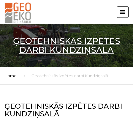
ĢEOTEHNISKĀS IZPĒTES
DARBI KUNDZIŅSALĀ
Home
Ģeotehniskās izpētes darbi Kundziņsalā
ĢEOTEHNISKĀS IZPĒTES DARBI
KUNDZIŅSALĀ