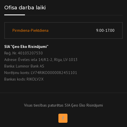
Ofisa darba laiki
Pirmdiena-Piektdiena
9.00-17.00
SIA ”Ģeo Eko Risinājumi”
Reģ. Nr. 40103207530
Adrese: Ēveles iela 14/K1-2, Rīga, LV-1013
Banka: Luminor Bank AS
Norēķinu konts: LV74RIKO0000082451101
Bankas kods: RIKOLV2X
Visas tiesības paturētas SIA Ģeo Eko Risinājumi