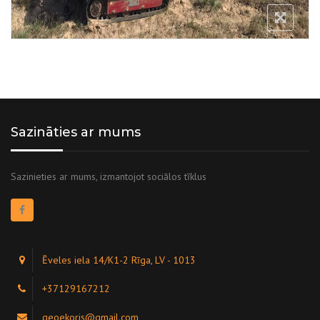
Sazināties ar mums
Sazinieties ar mums, izmantojot sociālos tīklus
Ēveles iela 14/K1-2 Rīga, LV - 1013
+37129167212
geoekoris@gmail.com