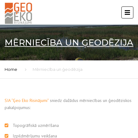
MĒRNIECĪBA UN ĢEODĒZIJA
Home
Mērniecība un ģeodēzija
SIA “Ģeo Eko Risinājumi”
sniedz dažādus mērniecības un ģeodēziskos
pakalpojumus:
Topogrāfiskā uzmērīšana
Izpildmērījumu veikšana