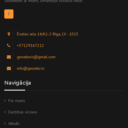
Sazinieties ar mums, izmantojot sociālos tīklus
Ēveles iela 14/K1-2 Rīga, LV - 1013
+37129167212
geoekoris@gmail.com
info@geoeko.lv
Navigācija
Par mums
Darbības virzieni
Aktuāli