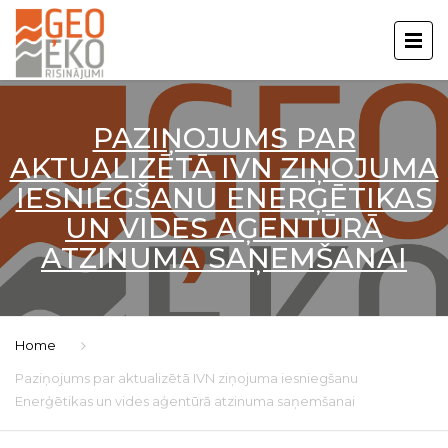
PAZIŅOJUMS PAR
AKTUALIZĒTĀ IVN ZIŅOJUMA
IESNIEGŠANU ENERĢĒTIKAS
UN VIDES AĢENTŪRĀ
ATZINUMA SAŅEMŠANAI
Home
Paziņojums par aktualizētā IVN ziņojuma iesniegšanu
Enerģētikas un vides aģentūrā atzinuma saņemšanai