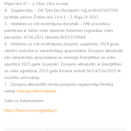
Rīgas iela 47 – 1, Cēsis, Cēsu novads
4. Sagatavotājs – SIA “Ģeo Eko Risinājumi”, reģ.nr.40103207530,
juridiskā adrese: Ēveles iela 14 k-1 – 2, Rīga, LV-1013.
5. Ietekmes uz vidi novērtējuma (turpmāk – IVN) procedūra
piemērota ar Valsts vides dienesta Vidzemes reģionālas vides
pārvaldes 10.06.2021. lēmumu Nr.VI21SI0064
6. Ietekmes uz vidi novērtējuma ziņojums sagatavots 2024.gada
oktobrī, nododot to sabiedriskajai apspriešanai. Ziņojums aktualizēts
pēc sabiedriskās apspriešanas un iesniegts Enerģētikas un vides
aģentūrā 2025.gada 16.janvārī. Ziņojums aktualizēts ar Enerģētikas
un vides aģentūras 2025.gada 4.marta vēstulē Nr.0.4/316/2025-N
norādīto informāciju.
7. Ziņojuma aktualizētā versija pieejama sagatavotāja tīmekļa
vietnē:
www.geoeko.lv/aktuali
Saite uz dokumentiem:
https://failiem.lv/u/nghjtahg2n