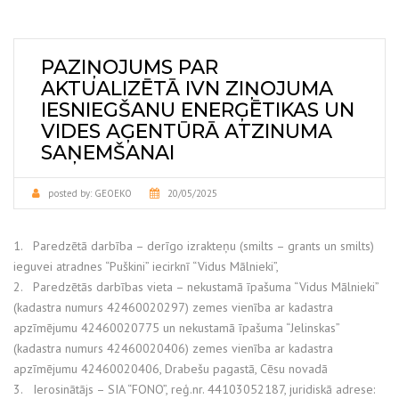
PAZIŅOJUMS PAR
AKTUALIZĒTĀ IVN ZIŅOJUMA
IESNIEGŠANU ENERĢĒTIKAS UN
VIDES AĢENTŪRĀ ATZINUMA
SAŅEMŠANAI
posted by:
GEOEKO
20/05/2025
1. Paredzētā darbība – derīgo izrakteņu (smilts – grants un smilts)
ieguvei atradnes “Puškini” iecirknī “Vidus Mālnieki”,
2. Paredzētās darbības vieta – nekustamā īpašuma “Vidus Mālnieki”
(kadastra numurs 42460020297) zemes vienība ar kadastra
apzīmējumu 42460020775 un nekustamā īpašuma “Jelinskas”
(kadastra numurs 42460020406) zemes vienība ar kadastra
apzīmējumu 42460020406, Drabešu pagastā, Cēsu novadā
3. Ierosinātājs – SIA “FONO”, reģ.nr. 44103052187, juridiskā adrese: