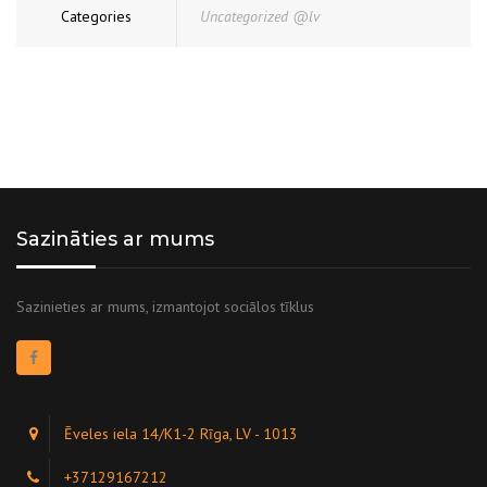
Categories
Uncategorized @lv
Sazināties ar mums
Sazinieties ar mums, izmantojot sociālos tīklus
Ēveles iela 14/K1-2 Rīga, LV - 1013
+37129167212