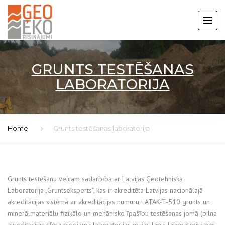
GRUNTS TESTĒŠANAS
LABORATORIJA
Home
Grunts testēšanas laboratorija
Grunts testēšanu veicam sadarbībā ar Latvijas Ģeotehniskā
Laboratorija „Gruntseksperts”, kas ir akreditēta Latvijas nacionālajā
akreditācijas sistēmā ar akreditācijas numuru LATAK-T-510 grunts un
minerālmateriālu fizikālo un mehānisko īpašību testēšanas jomā (pilna