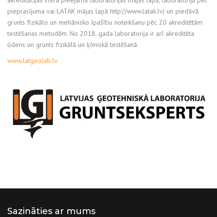
akreditācijas sfēra pieejama laboratorijas mājas lapā, laboratorijā pēc
pieprasījuma vai LATAK mājas lapā http://www.latak.lv) un piedāvā
grunts fizikālo un mehānisko īpašību noteikšanu pēc 20 akreditētām
testēšanas metodēm. No 2018. gada laboratorija ir arī akreditēta
ūdens un grunts fizikālā un ķīmiskā testēšanā.
www.latgeolab.lv
Sazināties ar mums