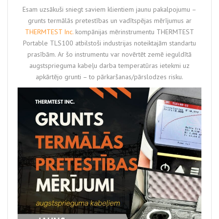
Esam uzsākuši sniegt saviem klientiem jaunu pakalpojumu –
grunts termālās pretestības un vadītspējas mērījumus ar
THERMTEST Inc.
kompānijas mērinstrumentu THERMTEST
Portable TLS100 atbilstoši industrijas noteiktajām standartu
prasībām. Ar šo instrumentu var novērtēt zemē ieguldītā
augstsprieguma kabeļu darba temperatūras ietekmi uz
apkārtējo grunti – to pārkaršanas/pārslodzes risku.