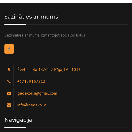
Sazināties ar mums
Sazinieties ar mums, izmantojot sociālos tīklus
Ēveles iela 14/K1-2 Rīga, LV - 1013
+37129167212
geoekoris@gmail.com
info@geoeko.lv
Navigācija