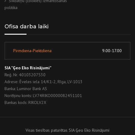
Sīkdatņu (cookies) izmantošanas
politika
Ofisa darba laiki
Pirmdiena-Piektdiena
9.00-17.00
SIA ”Ģeo Eko Risinājumi”
Reģ. Nr. 40103207530
Adrese: Ēveles iela 14/K1-2, Rīga, LV-1013
Banka: Luminor Bank AS
Norēķinu konts: LV74RIKO0000082451101
Bankas kods: RIKOLV2X
Visas tiesības paturētas SIA Ģeo Eko Risinājumi