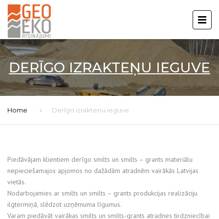
DERĪGO IZRAKTEŅU IEGUVE
Home
Derīgo izrakteņu ieguve
Piedāvājam klientiem derīgo smilts un smilts – grants materiālu
nepieciešamajos apjomos no dažādām atradnēm vairākās Latvijas
vietās.
Nodarbojamies ar smilts un smilts – grants produkcijas realizāciju
ilgtermiņā, slēdzot uzņēmuma līgumus.
Varam piedāvāt vairākas smilts un smilts-grants atradnes tirdzniecībai