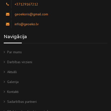
+37129167212
geoekoris@gmail.com
info@geoeko.lv
Navigācija
Par mums
Darbības virzieni
Aktuāli
Galerija
Kontakti
Sadarbības partneri