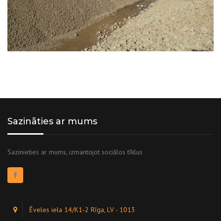
Sazināties ar mums
Sazinieties ar mums, izmantojot sociālos tīklus
Ēveles iela 14/K1-2 Rīga, LV - 1013