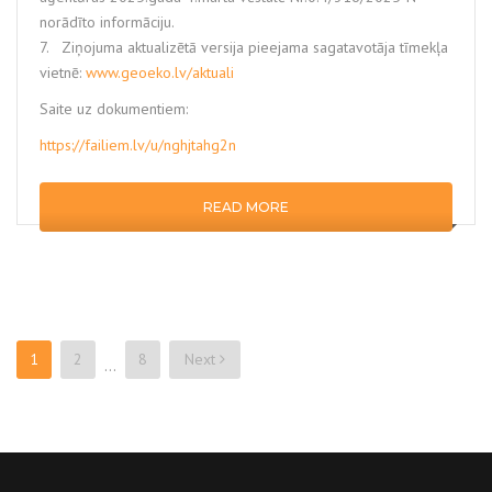
norādīto informāciju.
7. Ziņojuma aktualizētā versija pieejama sagatavotāja tīmekļa
vietnē:
www.geoeko.lv/aktuali
Saite uz dokumentiem:
https://failiem.lv/u/nghjtahg2n
READ MORE
1
2
8
Next
…
Posts
navigation