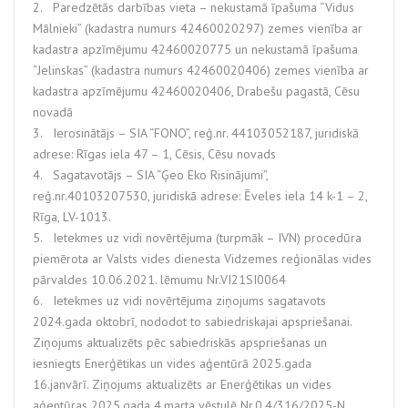
2. Paredzētās darbības vieta – nekustamā īpašuma “Vidus
Mālnieki” (kadastra numurs 42460020297) zemes vienība ar
kadastra apzīmējumu 42460020775 un nekustamā īpašuma
“Jelinskas” (kadastra numurs 42460020406) zemes vienība ar
kadastra apzīmējumu 42460020406, Drabešu pagastā, Cēsu
novadā
3. Ierosinātājs – SIA “FONO”, reģ.nr. 44103052187, juridiskā
adrese: Rīgas iela 47 – 1, Cēsis, Cēsu novads
4. Sagatavotājs – SIA “Ģeo Eko Risinājumi”,
reģ.nr.40103207530, juridiskā adrese: Ēveles iela 14 k-1 – 2,
Rīga, LV-1013.
5. Ietekmes uz vidi novērtējuma (turpmāk – IVN) procedūra
piemērota ar Valsts vides dienesta Vidzemes reģionālas vides
pārvaldes 10.06.2021. lēmumu Nr.VI21SI0064
6. Ietekmes uz vidi novērtējuma ziņojums sagatavots
2024.gada oktobrī, nododot to sabiedriskajai apspriešanai.
Ziņojums aktualizēts pēc sabiedriskās apspriešanas un
iesniegts Enerģētikas un vides aģentūrā 2025.gada
16.janvārī. Ziņojums aktualizēts ar Enerģētikas un vides
aģentūras 2025.gada 4.marta vēstulē Nr.0.4/316/2025-N