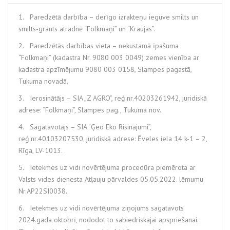
1. Paredzētā darbība – derīgo izrakteņu ieguve smilts un
smilts-grants atradnē “Folkmaņi” un “Kraujas”.
2. Paredzētās darbības vieta – nekustamā īpašuma
“Folkmaņi” (kadastra Nr. 9080 003 0049) zemes vienība ar
kadastra apzīmējumu 9080 003 0158, Slampes pagastā,
Tukuma novadā.
3. Ierosinātājs – SIA „Z AGRO”, reģ.nr.40203261942, juridiskā
adrese: “Folkmaņi”, Slampes pag., Tukuma nov.
4. Sagatavotājs – SIA “Ģeo Eko Risinājumi”,
reģ.nr.40103207530, juridiskā adrese: Ēveles iela 14 k-1 – 2,
Rīga, LV-1013.
5. Ietekmes uz vidi novērtējuma procedūra piemērota ar
Valsts vides dienesta Atļauju pārvaldes 05.05.2022. lēmumu
Nr.AP22SI0038.
6. Ietekmes uz vidi novērtējuma ziņojums sagatavots
2024.gada oktobrī, nododot to sabiedriskajai apspriešanai.