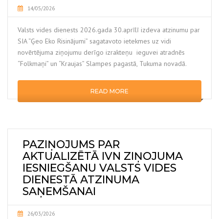
14/05/2026
Valsts vides dienests 2026.gada 30.aprīlī izdeva atzinumu par
SIA “Ģeo Eko Risinājumi” sagatavoto ietekmes uz vidi
novērtējuma ziņojumu derīgo izrakteņu ieguvei atradnēs
“Folkmaņi” un “Kraujas” Slampes pagastā, Tukuma novadā.
READ MORE
PAZIŅOJUMS PAR
AKTUALIZĒTĀ IVN ZIŅOJUMA
IESNIEGŠANU VALSTS VIDES
DIENESTĀ ATZINUMA
SAŅEMŠANAI
26/03/2026