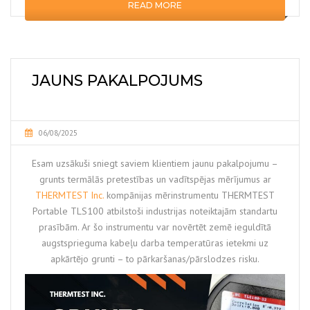
READ MORE
JAUNS PAKALPOJUMS
06/08/2025
Esam uzsākuši sniegt saviem klientiem jaunu pakalpojumu –
grunts termālās pretestības un vadītspējas mērījumus ar
THERMTEST Inc.
kompānijas mērinstrumentu THERMTEST
Portable TLS100 atbilstoši industrijas noteiktajām standartu
prasībām. Ar šo instrumentu var novērtēt zemē ieguldītā
augstsprieguma kabeļu darba temperatūras ietekmi uz
apkārtējo grunti – to pārkaršanas/pārslodzes risku.