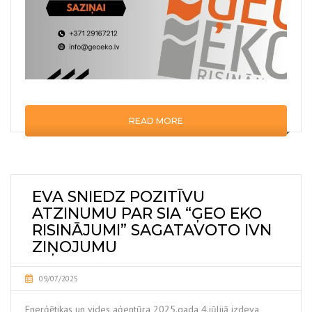
READ MORE
EVA SNIEDZ POZITĪVU
ATZINUMU PAR SIA “ĢEO EKO
RISINĀJUMI” SAGATAVOTO IVN
ZIŅOJUMU
09/07/2025
Enerģētikas un vides aģentūra 2025.gada 4.jūlijā izdeva