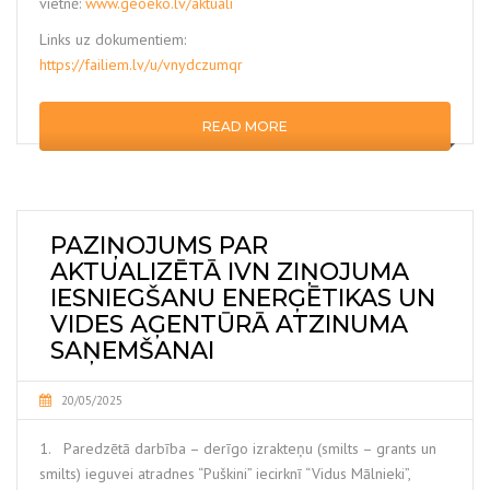
vietnē:
www.geoeko.lv/aktuali
Links uz dokumentiem:
https://failiem.lv/u/vnydczumqr
READ MORE
PAZIŅOJUMS PAR
AKTUALIZĒTĀ IVN ZIŅOJUMA
IESNIEGŠANU ENERĢĒTIKAS UN
VIDES AĢENTŪRĀ ATZINUMA
SAŅEMŠANAI
20/05/2025
1. Paredzētā darbība – derīgo izrakteņu (smilts – grants un
smilts) ieguvei atradnes “Puškini” iecirknī “Vidus Mālnieki”,