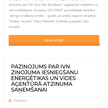
atzinumu par SIA “Ģeo Eko Risinājumi” sagatavoto ietekmes uz
vidi novērtējuma ziņojumu SIA “FONO” paredzētajai darbībai –
derīgo izrakteņu (smilts – grants un smilts) ieguvei atradnes
“Puškini” iecirknī “Vidus Mālnieki”, Drabešu pagastā, Cēsu
novadā.
READ MORE
PAZIŅOJUMS PAR IVN
ZIŅOJUMA IESNIEGŠANU
ENERĢĒTIKAS UN VIDES
AĢENTŪRĀ ATZINUMA
SAŅEMŠANAI
27/05/2025