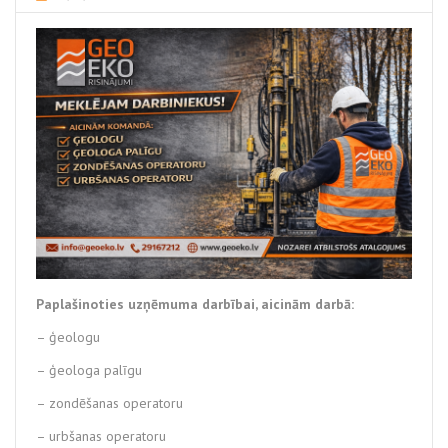
Paplašinoties uzņēmuma darbībai, aicinām darbā:
– ģeologu
– ģeologa palīgu
– zondēšanas operatoru
– urbšanas operatoru