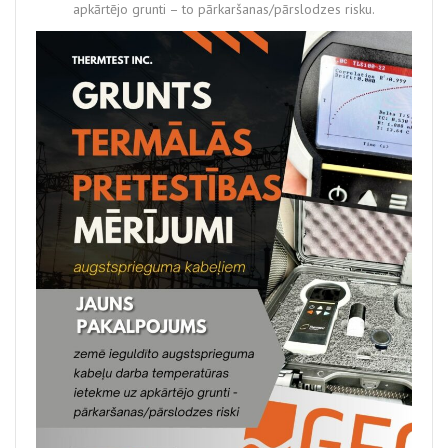
apkārtējo grunti – to pārkaršanas/pārslodzes risku.