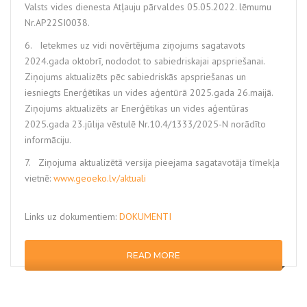
Valsts vides dienesta Atļauju pārvaldes 05.05.2022. lēmumu
Nr.AP22SI0038.
6. Ietekmes uz vidi novērtējuma ziņojums sagatavots
2024.gada oktobrī, nododot to sabiedriskajai apspriešanai.
Ziņojums aktualizēts pēc sabiedriskās apspriešanas un
iesniegts Enerģētikas un vides aģentūrā 2025.gada 26.maijā.
Ziņojums aktualizēts ar Enerģētikas un vides aģentūras
2025.gada 23.jūlija vēstulē Nr.10.4/1333/2025-N norādīto
informāciju.
7. Ziņojuma aktualizētā versija pieejama sagatavotāja tīmekļa
vietnē:
www.geoeko.lv/aktuali
Links uz dokumentiem:
DOKUMENTI
READ MORE