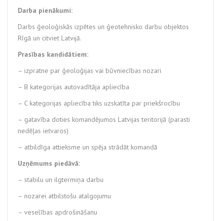
Darba pienākumi:
Darbs ģeoloģiskās izpētes un ģeotehnisko darbu objektos
Rīgā un citviet Latvijā.
Prasības kandidātiem:
– izpratne par ģeoloģijas vai būvniecības nozari
– B kategorijas autovadītāja apliecība
– C kategorijas apliecība tiks uzskatīta par priekšrocību
– gatavība doties komandējumos Latvijas teritorijā (parasti
nedēļas ietvaros)
– atbildīga attieksme un spēja strādāt komandā
Uzņēmums piedāvā:
– stabilu un ilgtermiņa darbu
– nozarei atbilstošu atalgojumu
– veselības apdrošināšanu