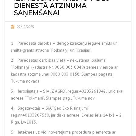
DIENESTĀ ATZINUMA
SAŅEMŠANAI
27/10/2025
1. Paredzētā darbība – derīgo izrakteņu ieguve smilts un
smilts-grants atradnē “Folkmaņi” un “Kraujas”.
2. Paredzētās darbības vieta – nekustamā īpašuma
“Folkmaņi” (kadastra Nr. 9080 003 0049) zemes vienība ar
kadastra apzīmējumu 9080 003 0158, Slampes pagastā,
Tukuma novadā.
3. Ierosinātājs – SIA „Z AGRO”, reģ.nr.40203261942, juridiskā
adrese: “Folkmaņi”, Slampes pag., Tukuma nov.
4. Sagatavotājs – SIA “Ģeo Eko Risinājumi”,
reģ.nr.40103207530, juridiskā adrese: Ēveles iela 14 k-1 – 2,
Rīga, LV-1013.
5. Ietekmes uz vidi novērtējuma procedūra piemērota ar