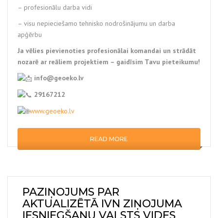
– profesionālu darba vidi
– visu nepieciešamo tehnisko nodrošinājumu un darba
apģērbu
Ja vēlies pievienoties profesionālai komandai un strādāt
nozarē ar reāliem projektiem – gaidīsim Tavu pieteikumu!
info@geoeko.lv
29167212
www.geoeko.l
v
READ MORE
PAZIŅOJUMS PAR
AKTUALIZĒTĀ IVN ZIŅOJUMA
IESNIEGŠANU VALSTS VIDES