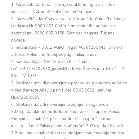
1. Paredzētā darbība – derīgo izrakteņu ieguve smilts un
smilts-grants atradnē “Folkmaņi” un “Kraujas”.
2. Paredzētās darbības vieta – nekustamā īpašuma “Folkmaņi”
(kadastra Nr. 9080 003 0049) zemes vienība ar kadastra
apzīmējumu 9080 003 0158, Slampes pagastā, Tukuma
novadā.
3. Ierosinātājs – SIA „Z AGRO”, reģ.nr.40203261942, juridiskā
adrese: “Folkmaņi”, Slampes pag., Tukuma nov.
4. Sagatavotājs – SIA “Ģeo Eko Risinājumi”,
reģ.nr.40103207530, juridiskā adrese: Ēveles iela 14 k-1 – 2,
Rīga, LV-1013.
5. Ietekmes uz vidi novērtējuma procedūra piemērota ar Valsts
vides dienesta Atļauju pārvaldes 05.05.2022. lēmumu
Nr.AP22SI0038.
6. Ietekmes uz vidi novērtējuma ziņojums sagatavots
2024.gada oktobrī, nododot to sabiedriskajai apspriešanai.
Ziņojums aktualizēts pēc sabiedriskās apspriešanas un
iesniegts Enerģētikas un vides aģentūrā 2025.gada 26.maijā.
7. Ziņojuma aktualizētā versija pieejama sagatavotāja tīmekļa