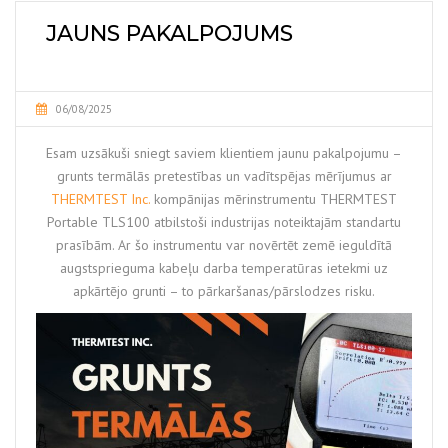
JAUNS PAKALPOJUMS
06/08/2025
Esam uzsākuši sniegt saviem klientiem jaunu pakalpojumu –
grunts termālās pretestības un vadītspējas mērījumus ar
THERMTEST Inc.
kompānijas mērinstrumentu THERMTEST
Portable TLS100 atbilstoši industrijas noteiktajām standartu
prasībām. Ar šo instrumentu var novērtēt zemē ieguldītā
augstsprieguma kabeļu darba temperatūras ietekmi uz
apkārtējo grunti – to pārkaršanas/pārslodzes risku.