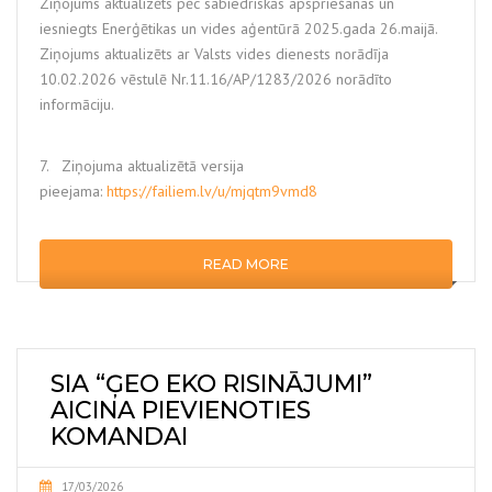
Ziņojums aktualizēts pēc sabiedriskās apspriešanas un
iesniegts Enerģētikas un vides aģentūrā 2025.gada 26.maijā.
Ziņojums aktualizēts ar Valsts vides dienests norādīja
10.02.2026 vēstulē Nr.11.16/AP/1283/2026 norādīto
informāciju.
7. Ziņojuma aktualizētā versija
pieejama:
https://failiem.lv/u/mjqtm9vmd8
READ MORE
SIA “ĢEO EKO RISINĀJUMI”
AICINA PIEVIENOTIES
KOMANDAI
17/03/2026