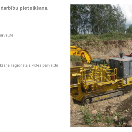
 darbību pieteikšana.
GRUNTS TESTĒŠANAS LABORATORIJA
pārvaldē
ikšana reģionālajā vides pārvaldē