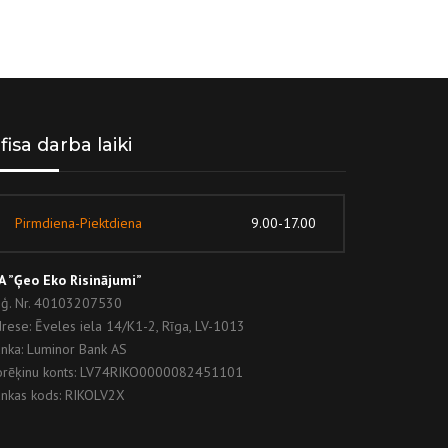
fisa darba laiki
Pirmdiena-Piektdiena
9.00-17.00
A ”Ģeo Eko Risinājumi”
ģ. Nr. 40103207530
rese: Ēveles iela 14/K1-2, Rīga, LV-1013
nka: Luminor Bank AS
rēķinu konts: LV74RIKO0000082451101
nkas kods: RIKOLV2X