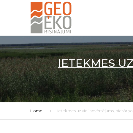
IETEKMES UZ
Home
Ietekmes uz vidi novērtējums, piesārņo