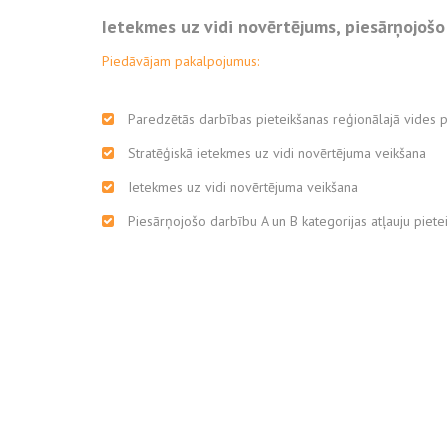
Ietekmes uz vidi novērtējums, piesārņojošo
Piedāvājam pakalpojumus:
Paredzētās darbības pieteikšanas reģionālajā vides 
Stratēģiskā ietekmes uz vidi novērtējuma veikšana
Ietekmes uz vidi novērtējuma veikšana
Piesārņojošo darbību A un B kategorijas atļauju piete