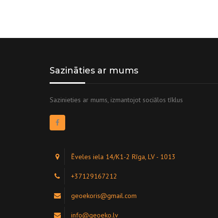
Sazināties ar mums
Sazinieties ar mums, izmantojot sociālos tīklus
Ēveles iela 14/K1-2 Rīga, LV - 1013
+37129167212
geoekoris@gmail.com
info@geoeko.lv