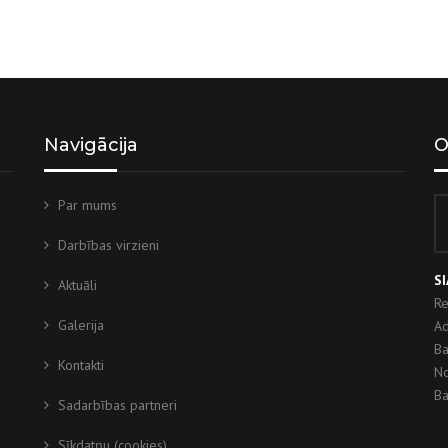
Navigācija
O
Par mums
Darbības virzieni
SI
Aktuāli
Re
Galerija
Ad
Ba
Kontakti
No
Ba
Sadarbības partneri
Sīkdatņu (cookies)