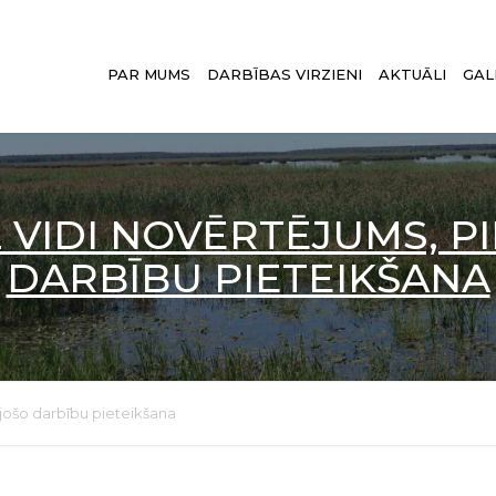
PAR MUMS
DARBĪBAS VIRZIENI
AKTUĀLI
GAL
ĢEOTEHNISKĀ IZPĒTE
ĢEOLOĢISKĀ IZPĒTE
 VIDI NOVĒRTĒJUMS, 
MĒRNIECĪBA UN ĢEODĒZIJA
DARBĪBU PIETEIKŠANA
VIDES MONITORINGS UN ĢEOEKOLOĢIS
IETEKMES UZ VIDI NOVĒRTĒJUMS
jošo darbību pieteikšana
TERITORIJAS PLĀNOŠANA
DERĪGO IZRAKTEŅU IEGUVE