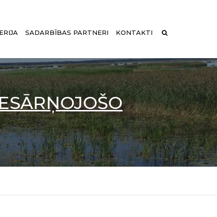
ERIJA
SADARBĪBAS PARTNERI
KONTAKTI
PIESĀRŅOJOŠO
KĀ IZPĒTE