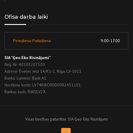
Ofisa darba laiki
Pirmdiena-Piektdiena
9.00-17.00
SIA ”Ģeo Eko Risinājumi”
Reģ. Nr. 40103207530
Adrese: Ēveles iela 14/K1-2, Rīga, LV-1013
Banka: Luminor Bank AS
Norēķinu konts: LV74RIKO0000082451101
Bankas kods: RIKOLV2X
Visas tiesības paturētas SIA Ģeo Eko Risinājumi