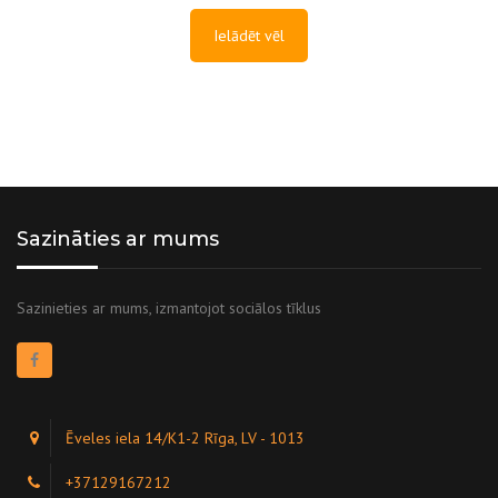
Ielādēt vēl
Sazināties ar mums
Sazinieties ar mums, izmantojot sociālos tīklus
Ēveles iela 14/K1-2 Rīga, LV - 1013
+37129167212